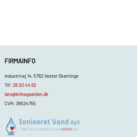
FIRMAINFO
Industrivej 14, 5762 Vester Skerninge
Tlf:
26 20 44 92
lars@kirkegaarden.dk
CVR: 38524755