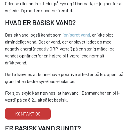
Odense eller andre steder på Fyn og i Danmark, er jeg her for at
vejlede dig mod en sundere fremtid.
HVAD ER BASISK VAND?
Basisk vand, også kendt som
ioniseret vand
, er ikke blot
almindeligt vand. Det er vand, der er blevet ladet op med
negativ energi (negativ ORP-værdi) på en særlig måde, og
vandet opnår derfor en højere pH-værdi end normalt
drikkevand.
Dette hævdes at kunne have positive effekter på kroppen, på
grund af en bedre syre/base-balance.
For sjov skyld kan nævnes, at havvand i Danmark har en pH-
værdi på ca 8,2…altså let basisk.
KONTAKT OS
ER BASISK VAND SUNDT?