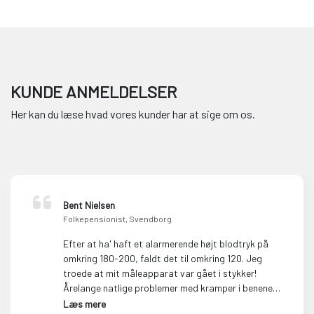
KUNDE ANMELDELSER
Her kan du læse hvad vores kunder har at sige om os.
Bent Nielsen
Folkepensionist, Svendborg
Efter at ha' haft et alarmerende højt blodtryk på
omkring 180-200, faldt det til omkring 120. Jeg
troede at mit måleapparat var gået i stykker!
Årelange natlige problemer med kramper i benene,
var væk efter et par mdr.
Læs mere