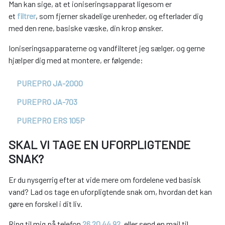
Man kan sige, at et ioniseringsapparat ligesom er
et
filtrer
, som fjerner skadelige urenheder, og efterlader dig
med den rene, basiske væske, din krop ønsker.
Ioniseringsapparaterne og vandfilteret jeg sælger, og gerne
hjælper dig med at montere, er følgende:
PUREPRO JA-2000
PUREPRO JA-703
PUREPRO ERS 105P
SKAL VI TAGE EN UFORPLIGTENDE
SNAK?
Er du nysgerrig efter at vide mere om fordelene ved basisk
vand? Lad os tage en uforpligtende snak om, hvordan det kan
gøre en forskel i dit liv.
Ring til mig på telefon
26 20 44 92
, eller send en mail til