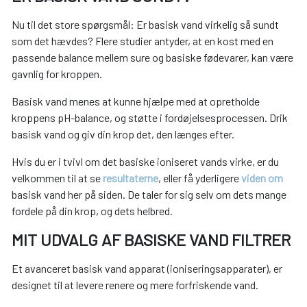
Nu til det store spørgsmål: Er basisk vand virkelig så sundt
som det hævdes? Flere studier antyder, at en kost med en
passende balance mellem sure og basiske fødevarer, kan være
gavnlig for kroppen.
Basisk vand menes at kunne hjælpe med at opretholde
kroppens pH-balance, og støtte i fordøjelsesprocessen. Drik
basisk vand og giv din krop det, den længes efter.
Hvis du er i tvivl om det basiske ioniseret vands virke, er du
velkommen til at se
resultaterne
, eller få yderligere
viden om
basisk vand her på siden. De taler for sig selv om dets mange
fordele på din krop, og dets helbred.
MIT UDVALG AF BASISKE VAND FILTRER
Et avanceret basisk vand apparat (ioniseringsapparater), er
designet til at levere renere og mere forfriskende vand.